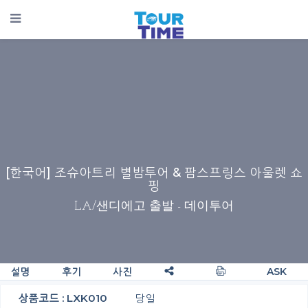
[한국어] 조슈아트리 별밤투어 & 팜스프링스 아울렛 쇼
핑
LA/샌디에고 출발
- 데이투어
설명
후기
사진
ASK
상품코드 : LXK010
당일