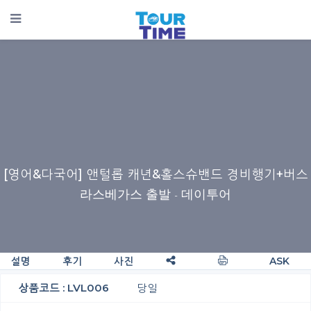
[영어&다국어] 앤털롭 캐년&홀스슈밴드 경비행기+버스
라스베가스 출발
- 데이투어
설명
후기
사진
ASK
상품코드 : LVL006
당일